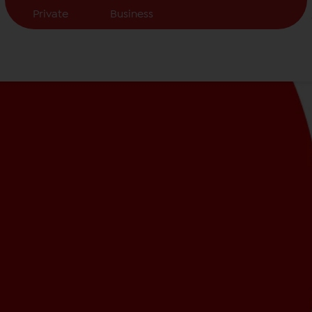
Private
Business