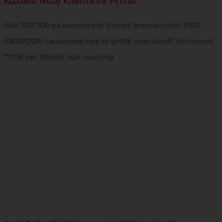
Kujdesi Ndaj Klientëve Privat
049/700 700 pa pagesë për thirrjet brenda rrjetit IPKO
080070070 pa pagesë nga të gjithë operatorët në Kosovë
*770# për thirrjet nga roaming