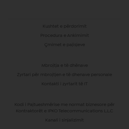
Kushtet e përdorimit
Procedura e Ankimimit
Çmimet e pajisjeve
Mbrojtja e të dhënave
Zyrtari për mbrojtjen e të dhenave personale
Kontakti i zyrtarit të IT
Kodi i Pajtueshmërise me normat biznesore për
Kontraktorët e IPKO Telecommunications L.L.C
Kanali i sinjalizimit