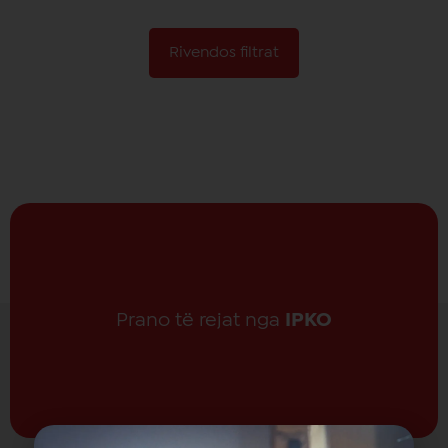
Të gjitha ligat ekskluzive sportive
SMS kombëtare:
Pa limit
Rivendos filtrat
VOD
Catchup TV
INTERNET 300 Mbps
Prano të rejat nga
IPKO