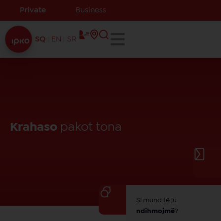
Private
Business
SQ
EN
SR
Krahaso
pakot tona
Si mund të ju
ndihmojmë
?