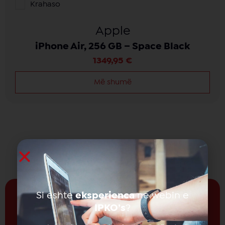
Krahaso
Apple
iPhone Air, 256 GB – Space Black
1349,95
€
Më shumë
Si eshte
eksperienca
ne webin e
IPKO’s
?
Prano të rejat nga
IPKO