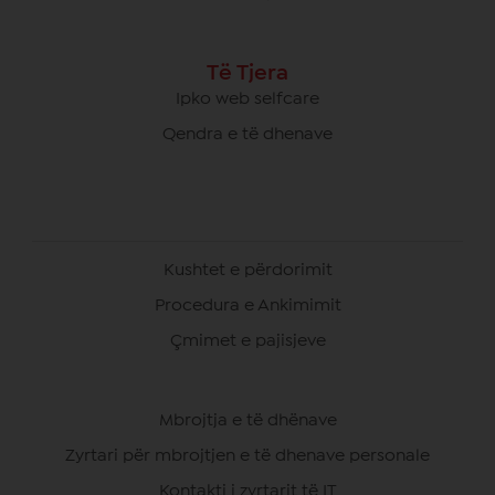
Të Tjera
Ipko web selfcare
Qendra e të dhenave
Kushtet e përdorimit
Procedura e Ankimimit
Çmimet e pajisjeve
Mbrojtja e të dhënave
Zyrtari për mbrojtjen e të dhenave personale
Kontakti i zyrtarit të IT