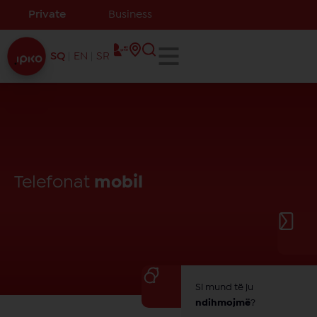
Private
Business
SQ
EN
SR
Telefonat
mobil
Si mund të ju
ndihmojmë
?