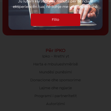
Ju lutem kurseni pak minuta për të ndarë
eksperiencën tuaj në lidhje me ueb faqen tonë.
Subscribe
Fillo
Për IPKO
Ipko - Rrethi yt
Harta e mbulueshmërisë
Mundësi punësimi
Donacione dhe sponsorime
Lajme dhe ngjarje
Programi i partneritetit
Autorizimi