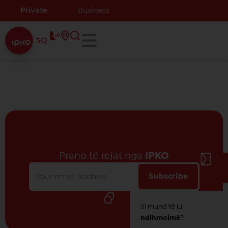
Private
Business
SQ
Prano të rejat nga
IPKO
Subscribe
Si mund të ju
ndihmojmë
?