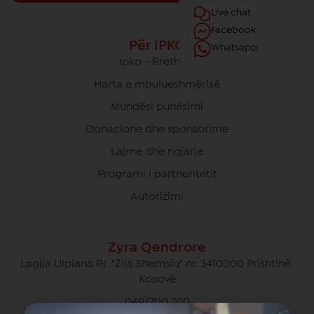
Live chat
Facebook
Për IPKO
Whatsapp
Ipko - Rrethi yt
Harta e mbulueshmërisë
Mundësi punësimi
Donacione dhe sponsorime
Lajme dhe ngjarje
Programi i partneritetit
Autorizimi
Zyra Qendrore
Lagjja Ulpiana Rr. "Zija Shemsiu" nr. 3410000 Prishtinë,
Kosovë
049/700 700