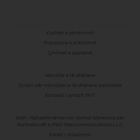
Kushtet e përdorimit
Procedura e Ankimimit
Çmimet e pajisjeve
Mbrojtja e të dhënave
Zyrtari për mbrojtjen e të dhenave personale
Kontakti i zyrtarit të IT
Kodi i Pajtueshmërise me normat biznesore për
Kontraktorët e IPKO Telecommunications L.L.C
Kanali i sinjalizimit