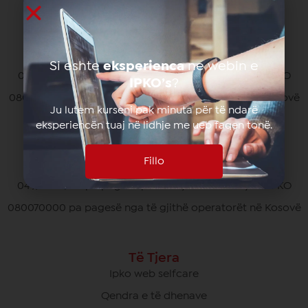
info@ipko.com
Kujdesi Ndaj Klientëve Privat
Si eshte
eksperienca
ne webin e
049/700 700 pa pagesë për thirrjet brenda rrjetit IPKO
IPKO’s
?
080070070 pa pagesë nga të gjithë operatorët në Kosovë
Ju lutem kurseni pak minuta për të ndarë
*770# për thirrjet nga roaming
eksperiencën tuaj në lidhje me ueb faqen tonë.
Fillo
Kujdesi Ndaj Klientëve të Biznesit
049/700 900 pa pagesë për thirrjet brenda rrjetit IPKO
080070000 pa pagesë nga të gjithë operatorët në Kosovë
Të Tjera
Ipko web selfcare
Qendra e të dhenave