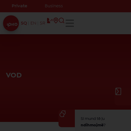
Private
Business
SQ
EN
SR
VOD
Si mund të ju
ndihmojmë
?