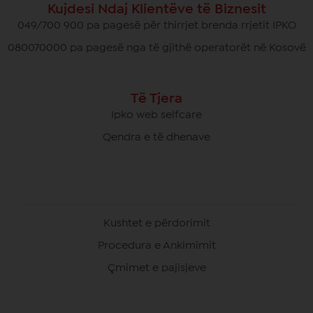
Kujdesi Ndaj Klientëve të Biznesit
049/700 900 pa pagesë për thirrjet brenda rrjetit IPKO
080070000 pa pagesë nga të gjithë operatorët në Kosovë
Të Tjera
Ipko web selfcare
Qendra e të dhenave
Kushtet e përdorimit
Procedura e Ankimimit
Çmimet e pajisjeve