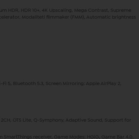
antum HDR, HDR 10+, 4K Upscaling, Mega Contrast, Supreme
lerator, Modaliteti filmmaker (FMM), Automatic brightness
-Fi 5, Bluetooth 5.3, Screen Mirroring: Apple AirPlay 2,
0W, 2CH, OTS Lite, Q-Symphony, Adaptive Sound, Support for
t-in SmartThings receiver, Game Modes: HGiG, Game Bar 4.0,