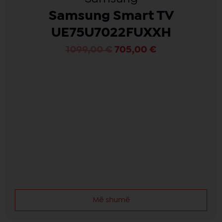
Samsung Smart TV
UE75U7022FUXXH
1099,00
€
705,00
€
Më shumë