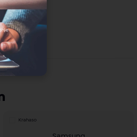
dhje
m
Krahaso
Samsung