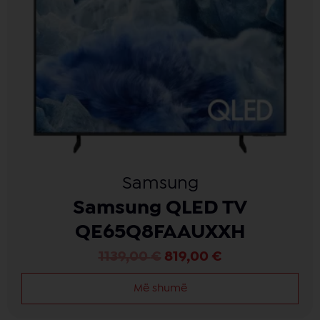
Samsung
Samsung QLED TV
QE65Q8FAAUXXH
1139,00
€
819,00
€
Më shumë