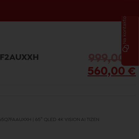
Na kontakto
7F2AUXXH
999,00
€
560,00
€
65Q7FAAUXXH | 65″ QLED 4K VISION AI TIZEN