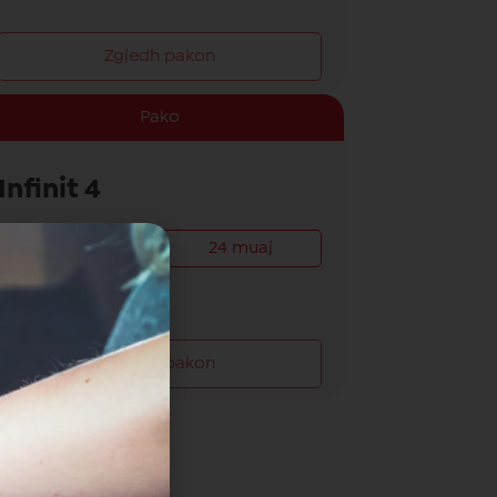
Zgjedh pakon
Pako
Infinit 4
12 muaj
24 muaj
Zgjedh pakon