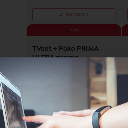
Zgjedh pakon
Pako
TVset + Pako PRIMA
ULTRA promo
12 muaj
24 muaj
Zgjedh pakon
Pako