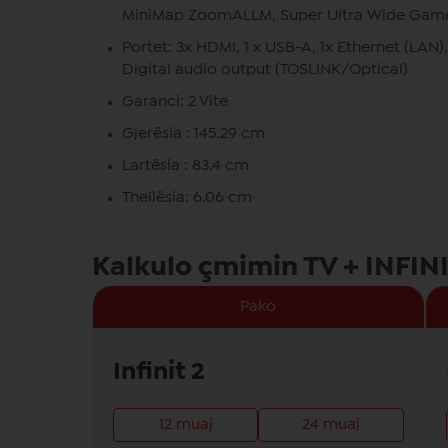
MiniMap ZoomALLM, Super Ultra Wide Game
Portet: 3x HDMI, 1 x USB-A, 1x Ethernet (LAN), 
Digital audio output (TOSLINK/Optical)
Garanci: 2 Vite
Gjerësia : 145.29 cm
Lartësia : 83.4 cm
Thellësia: 6.06 cm
Kalkulo çmimin TV + INFIN
Pako
Infinit 2
12 muaj
24 muaj