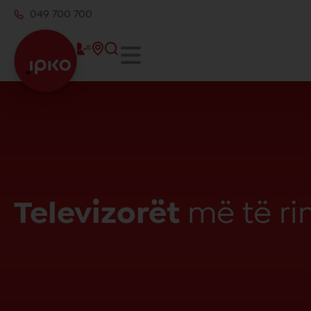
049 700 700
Televizorët
më të rin