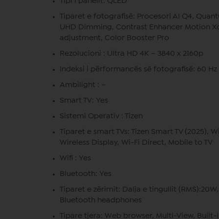
Tipi i panelit: QLED
Tiparet e fotografisë: Procesori AI Q4, Qu
UHD Dimming, Contrast Enhancer Motion Xce
adjustment, Color Booster Pro
Rezolucioni : Ultra HD 4K – 3840 x 2160p
Indeksi i përformancës së fotografisë: 60 Hz
Ambilight : –
Smart TV:
Yes
Sistemi Operativ : Tizen
Tiparet e smart TVs: Tizen Smart TV (2025), Wi
Wireless Display, Wi-Fi Direct, Mobile to TV
Wifi : Yes
Bluetooth: Yes
Tiparet e zërimit: Dalja e tingullit (RMS):2
Bluetooth headphones
Tipare tjera: Web browser, Multi-View, Buil