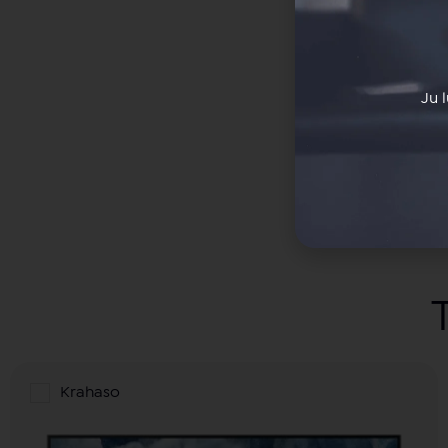
Ju 
Krahaso