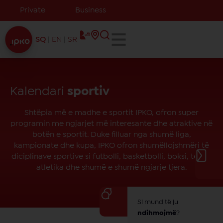
Private
Business
SQ
EN
SR
Kalendari
sportiv
Shtëpia më e madhe e sportit IPKO, ofron super
programin me ngjarjet më interesante dhe atraktive në
botën e sportit. Duke filluar nga shumë liga,
kampionate dhe kupa, IPKO ofron shumëllojshmëri të
diciplinave sportive si futbolli, basketbolli, boksi, tenisi,
atletika dhe shumë e shumë ngjarje tjera.
Si mund të ju
ndihmojmë
?