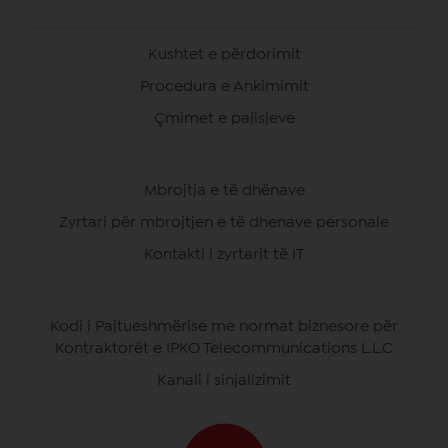
Kushtet e përdorimit
Procedura e Ankimimit
Çmimet e pajisjeve
Mbrojtja e të dhënave
Zyrtari për mbrojtjen e të dhenave personale
Kontakti i zyrtarit të IT
Kodi i Pajtueshmërise me normat biznesore për
Kontraktorët e IPKO Telecommunications L.L.C
Kanali i sinjalizimit