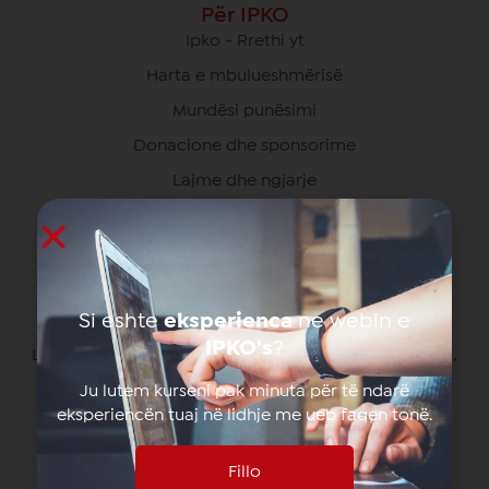
Për IPKO
Ipko - Rrethi yt
Harta e mbulueshmërisë
Mundësi punësimi
Donacione dhe sponsorime
Lajme dhe ngjarje
Programi i partneritetit
Autorizimi
Si eshte
eksperienca
ne webin e
Zyra Qendrore
IPKO’s
?
Lagjja Ulpiana Rr. "Zija Shemsiu" nr. 3410000 Prishtinë,
Kosovë
Ju lutem kurseni pak minuta për të ndarë
049/700 700
eksperiencën tuaj në lidhje me ueb faqen tonë.
info@ipko.com
Fillo