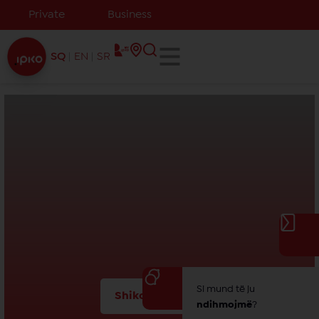
Private
Business
SQ
EN
SR
Si mund të ju
Shiko më shumë
ndihmojmë
?