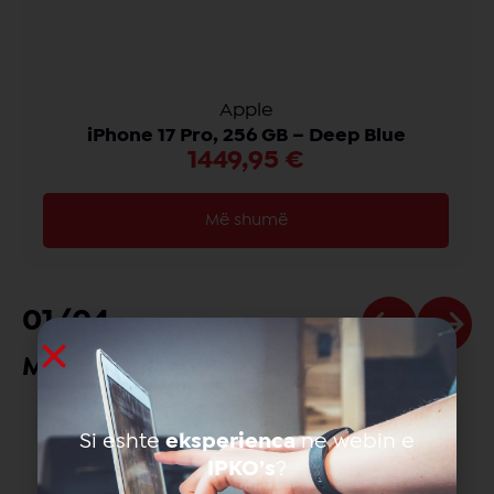
Apple
iPhone 17 Pro, 256 GB – Deep Blue
1449,95
€
Më shumë
01
/
04
Më të shikuarat
Si eshte
eksperienca
ne webin e
Ofertat e
Internetit për mobil
IPKO’s
?