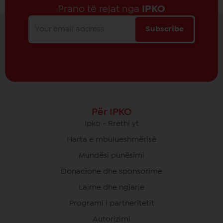
Prano të rejat nga
IPKO
Subscribe
Për IPKO
Ipko - Rrethi yt
Harta e mbulueshmërisë
Mundësi punësimi
Donacione dhe sponsorime
Lajme dhe ngjarje
Programi i partneritetit
Autorizimi