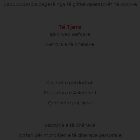
080070000 pa pagesë nga të gjithë operatorët në Kosovë
Të Tjera
Ipko web selfcare
Qendra e të dhenave
Kushtet e përdorimit
Procedura e Ankimimit
Çmimet e pajisjeve
Mbrojtja e të dhënave
Zyrtari për mbrojtjen e të dhenave personale