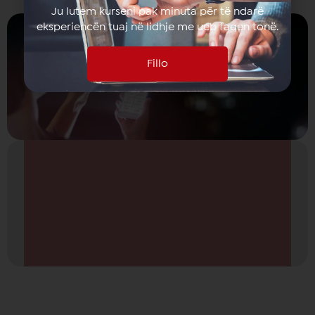
Ju lutem kurseni pak minuta për të ndarë
eksperiencën tuaj në lidhje me ueb faqen tonë.
Fillo