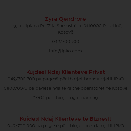
Zyra Qendrore
Lagjja Ulpiana Rr. "Zija Shemsiu" nr. 3410000 Prishtinë,
Kosovë
049/700 700
info@ipko.com
Kujdesi Ndaj Klientëve Privat
049/700 700 pa pagesë për thirrjet brenda rrjetit IPKO
080070070 pa pagesë nga të gjithë operatorët në Kosovë
*770# për thirrjet nga roaming
Kujdesi Ndaj Klientëve të Biznesit
049/700 900 pa pagesë për thirrjet brenda rrjetit IPKO