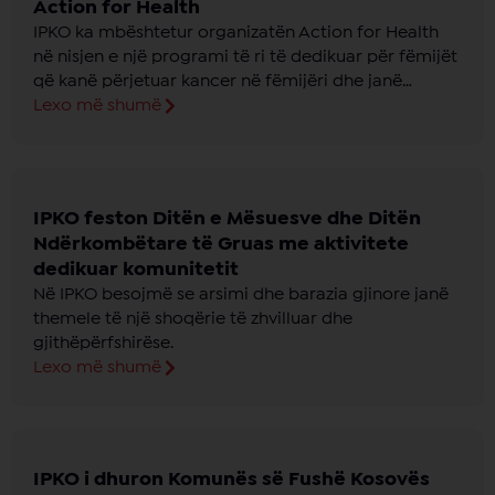
Action for Health
IPKO ka mbështetur organizatën Action for Health
në nisjen e një programi të ri të dedikuar për fëmijët
që kanë përjetuar kancer në fëmijëri dhe janë
trajtuar në Klinikën Hemato-Onkologjike në Pediatri.
Lexo më shumë
IPKO feston Ditën e Mësuesve dhe Ditën
Ndërkombëtare të Gruas me aktivitete
dedikuar komunitetit
Në IPKO besojmë se arsimi dhe barazia gjinore janë
themele të një shoqërie të zhvilluar dhe
gjithëpërfshirëse.
Lexo më shumë
IPKO i dhuron Komunës së Fushë Kosovës