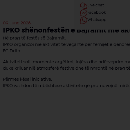
Live chat
Facebook
Whatsapp
09 June 2026
IPKO shënonfestën e Bajramit me ak
Në prag të festës së Bajramit,
IPKO organizoi një aktivitet të veçantë për fëmijët e qend
FC Drita.
Aktiviteti solli momente argëtimi, lojëra dhe ndërveprim me
duke krijuar një atmosferë festive dhe të ngrohtë në prag të
Përmes kësaj iniciative,
IPKO vazhdon të mbështesë aktivitete që promovojnë mirëqeni