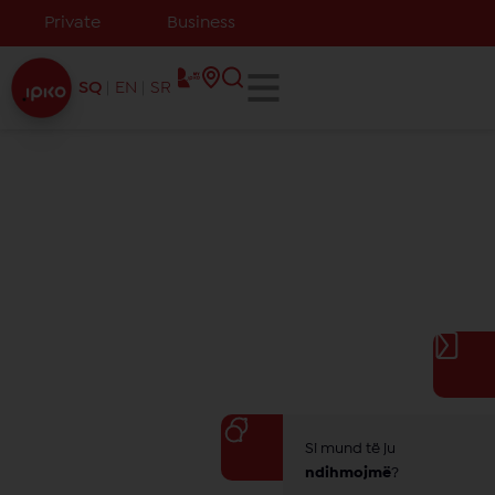
Private
Business
SQ
EN
SR
Si mund të ju
ndihmojmë
?