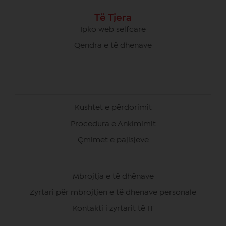
Të Tjera
Ipko web selfcare
Qendra e të dhenave
Kushtet e përdorimit
Procedura e Ankimimit
Çmimet e pajisjeve
Mbrojtja e të dhënave
Zyrtari për mbrojtjen e të dhenave personale
Kontakti i zyrtarit të IT