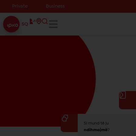
Private
Business
SQ
Si mund të ju
ndihmojmë
?