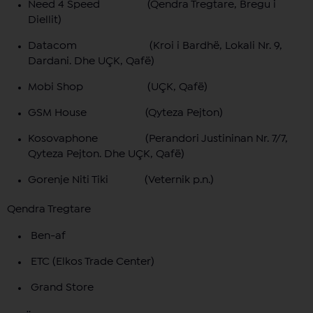
Need 4 Speed (Qendra Tregtare, Bregu i
Diellit)
Datacom (Kroi i Bardhë, Lokali Nr. 9,
Dardani. Dhe UÇK, Qafë)
Mobi Shop (UÇK, Qafë)
GSM House (Qyteza Pejton)
Kosovaphone (Perandori Justininan Nr. 7/7,
Qyteza Pejton. Dhe UÇK, Qafë)
Gorenje Niti Tiki (Veternik p.n.)
Qendra Tregtare
Ben-af
ETC (Elkos Trade Center)
Grand Store