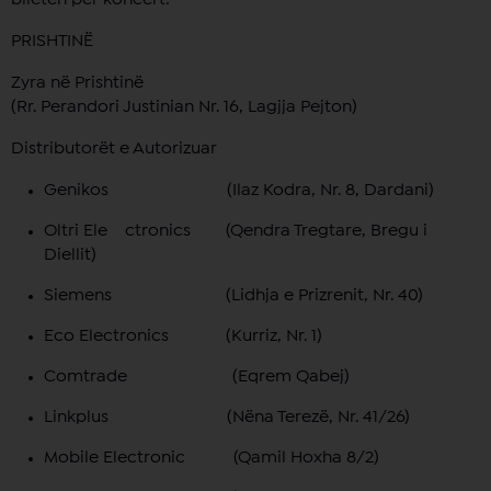
PRISHTINË
Zyra në Prishtinë
(Rr. Perandori Justinian Nr. 16, Lagjja Pejton)
Distributorët e Autorizuar
Genikos (Ilaz Kodra, Nr. 8, Dardani)
Oltri Ele ctronics (Qendra Tregtare, Bregu i
Diellit)
Siemens (Lidhja e Prizrenit, Nr. 40)
Eco Electronics (Kurriz, Nr. 1)
Comtrade (Eqrem Qabej)
Linkplus (Nëna Terezë, Nr. 41/26)
Mobile Electronic (Qamil Hoxha 8/2)