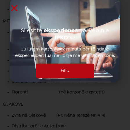
ETC (Elkos Trade Center)
MITROVICË
Si eshte
eksperienca
ne webin e
Zyra në Mitrovicë (Rr. Brigada 142, ish Hotel
IPKO’s
?
Adriatiku)
Ju lutem kurseni pak minuta për të ndarë
Distributorët e Autorizuar
eksperiencën tuaj në lidhje me ueb faqen tonë.
Mobile Phone (Rr. Mbretëresha Teutë)
Fillo
Informatika (Rr. Mbretëresha Teutë)
Qendra Tregtare
Florenti (në korzonë e qytetit)
GJAKOVË
Zyra në Gjakovë (Rr. Nëna Terezë Nr. 414)
Distributorët e Autorizuar