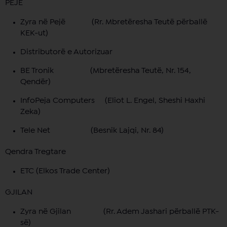
PEJË
Zyra në Pejë (Rr. Mbretëresha Teutë përballë
KEK-ut)
Distributorë e Autorizuar
BE Tronik (Mbretëresha Teutë, Nr. 154,
Qendër)
InfoPeja Computers (Eliot L. Engel, Sheshi Haxhi
Zeka)
Tele Net (Besnik Lajqi, Nr. 84)
Qendra Tregtare
ETC (Elkos Trade Center)
GJILAN
Zyra në Gjilan (Rr. Adem Jashari përballë PTK-
së)