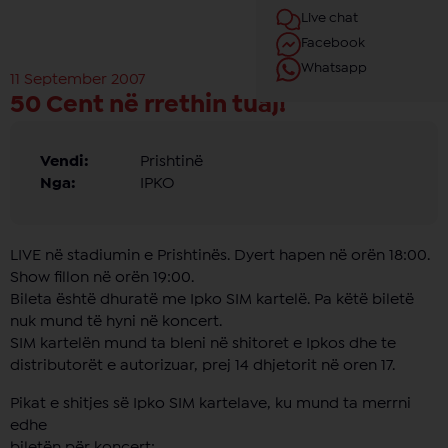
Live chat
Facebook
Whatsapp
11 September 2007
50 Cent në rrethin tuaj!
Vendi:
Prishtinë
Nga:
IPKO
LIVE në stadiumin e Prishtinës. Dyert hapen në orën 18:00.
Show fillon në orën 19:00.
Bileta është dhuratë me Ipko SIM kartelë. Pa këtë biletë
nuk mund të hyni në koncert.
SIM kartelën mund ta bleni në shitoret e Ipkos dhe te
distributorët e autorizuar, prej 14 dhjetorit në oren 17.
Pikat e shitjes së Ipko SIM kartelave, ku mund ta merrni
edhe
biletën për koncert: