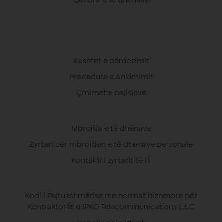
Qendra e të dhenave
Kushtet e përdorimit
Procedura e Ankimimit
Çmimet e pajisjeve
Mbrojtja e të dhënave
Zyrtari për mbrojtjen e të dhenave personale
Kontakti i zyrtarit të IT
Kodi i Pajtueshmërise me normat biznesore për
Kontraktorët e IPKO Telecommunications L.L.C