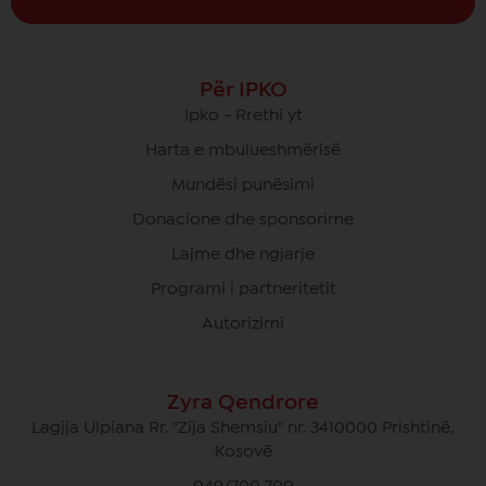
Për IPKO
Ipko - Rrethi yt
Harta e mbulueshmërisë
Mundësi punësimi
Donacione dhe sponsorime
Lajme dhe ngjarje
Programi i partneritetit
Autorizimi
Zyra Qendrore
Lagjja Ulpiana Rr. "Zija Shemsiu" nr. 3410000 Prishtinë,
Kosovë