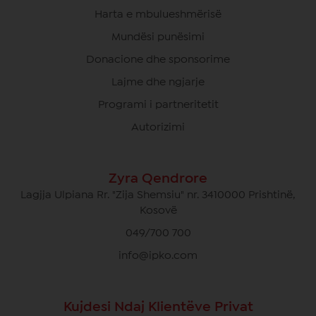
Harta e mbulueshmërisë
Mundësi punësimi
Donacione dhe sponsorime
Lajme dhe ngjarje
Programi i partneritetit
Autorizimi
Zyra Qendrore
Lagjja Ulpiana Rr. "Zija Shemsiu" nr. 3410000 Prishtinë,
Kosovë
049/700 700
info@ipko.com
Kujdesi Ndaj Klientëve Privat