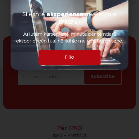
Si eshte
eksperienca
ne webin e
IPKO’s
?
Ju lutem kurseni pak minuta për të ndarë
eksperiencën tuaj në lidhje me ueb faqen tonë.
Fillo
Prano të rejat nga
IPKO
Subscribe
Për IPKO
Ipko - Rrethi yt