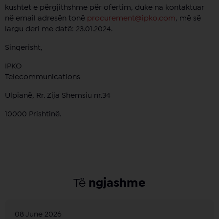
kushtet e përgjithshme për ofertim, duke na kontaktuar
në email adresën tonë
procurement@ipko.com
, më së
largu deri me datë: 23.01.2024.
Sinqerisht,
IPKO
Telecommunicatio
Ulpianë, Rr. Zija Shemsiu nr.34
10000 Prishtinë.
Të
ngjashme
08 June 2026