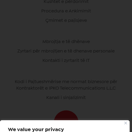
Kushtet e përdorimit
Procedura e Ankimimit
Çmimet e pajisjeve
Mbrojtja e të dhënave
Zyrtari për mbrojtjen e të dhenave personale
Kontakti i zyrtarit të IT
Kodi i Pajtueshmërise me normat biznesore për
Kontraktorët e IPKO Telecommunications L.L.C
Kanali i sinjalizimit
We value your privacy