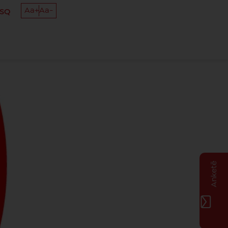
Aa+
Aa-
SQ
Anketë