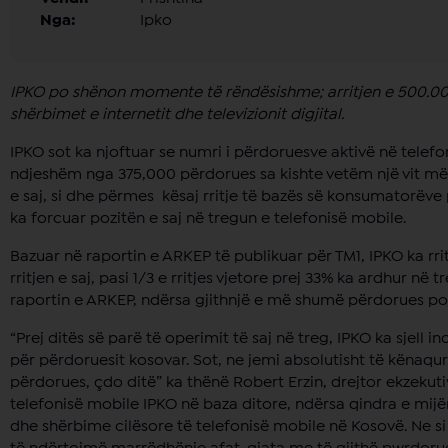
Nga:
Ipko
IPKO po shënon momente të rëndësishme; arritjen e 500.000 
shërbimet e internetit dhe televizionit digjital.
IPKO sot ka njoftuar se numri i përdoruesve aktivë në telef
ndjeshëm nga 375,000 përdorues sa kishte vetëm një vit më
e saj, si dhe përmes kësaj rritje të bazës së konsumatorëve 
ka forcuar pozitën e saj në tregun e telefonisë mobile.
Bazuar në raportin e ARKEP të publikuar për TM1, IPKO ka rri
rritjen e saj, pasi 1/3 e rritjes vjetore prej 33% ka ardhur në 
raportin e ARKEP, ndërsa gjithnjë e më shumë përdorues po 
“Prej ditës së parë të operimit të saj në treg, IPKO ka sjell
për përdoruesit kosovar. Sot, ne jemi absolutisht të këna
përdorues, çdo ditë” ka thënë Robert Erzin, drejtor ekzekut
telefonisë mobile IPKO në baza ditore, ndërsa qindra e mijë
dhe shërbime cilësore të telefonisë mobile në Kosovë. Ne s