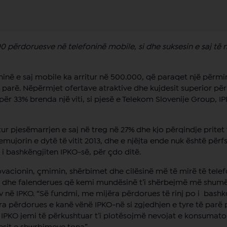
përdoruesve në telefoninë mobile, si dhe suksesin e saj të 
oninë e saj mobile ka arritur në 500.000, që paraqet një përmi
 parë. Nëpërmjet ofertave atraktive dhe kujdesit superior p
për 33% brenda një viti, si pjesë e Telekom Slovenije Group, I
tur pjesëmarrjen e saj në treg në 27% dhe kjo përqindje pritet
tremujorin e dytë të vitit 2013, dhe e njëjta ende nuk është përf
i bashkëngjiten IPKO-së, për çdo ditë.
 inovacionin, çmimin, shërbimet dhe cilësinë më të mirë të tele
qur dhe falenderues që kemi mundësinë t’i shërbejmë më shum
iv në IPKO. “Së fundmi, me mijëra përdorues të rinj po i bash
ra përdorues e kanë vënë IPKO-në si zgjedhjen e tyre të parë
i IPKO jemi të përkushtuar t’i plotësojmë nevojat e konsumat