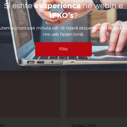
Si eshte
eksperienca
ne webin e
IPKO’s
?
lutem kurseni pak minuta për të ndarë eksperiencën tuaj në li
me ueb faqen tonë.
Të
ngjashme
Fillo
26
19 May 2026