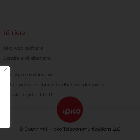
Të Tjera
Ipko web selfcare
Qendra e të dhenave
Mbrojtja e të dhënave
Zyrtari për mbrojtjen e të dhenave personale
Kontakti i zyrtarit të IT
© Copyright - Ipko Telecommunications LLC