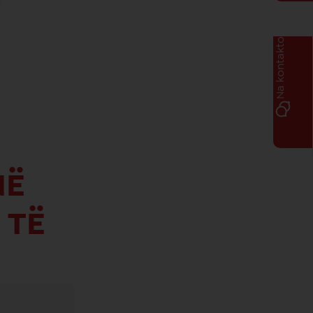
Na kontakto
NË
 TË