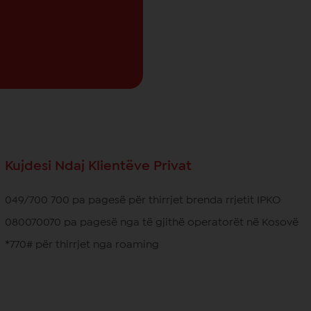
Kujdesi Ndaj Klientëve Privat
049/700 700 pa pagesë për thirrjet brenda rrjetit IPKO
080070070 pa pagesë nga të gjithë operatorët në Kosovë
*770# për thirrjet nga roaming