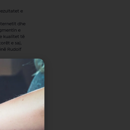
rezultatet e
ternetit dhe
segmentin e
 kualitet të
orët e saj,
hënë Rudolf
e televizionit
r Ligës
le.
velin e njëjtë
ekt në EBITDA
, është rritur
irësuara
ombëtare.