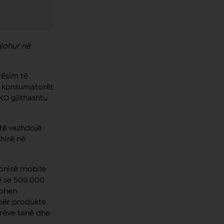
njohur në
rësim të
ër konsumatorët
PKO gjithashtu
 të vazhdojë
shirë në
fonisë mobile
ë se 500.000
kohen
 për produkte
orëve tanë dhe