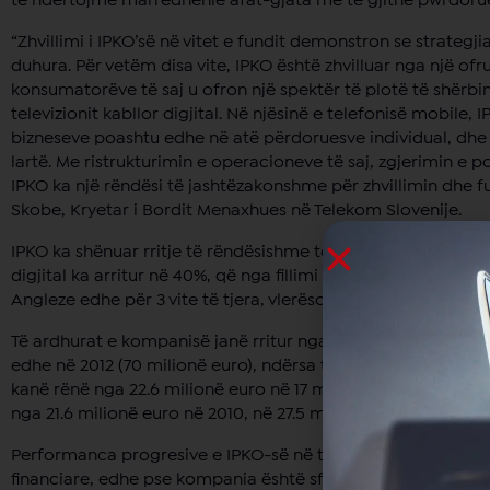
të ndërtojmë marrëdhënie afat-gjata me të gjithë pwrdorue
“Zhvillimi i IPKO’së në vitet e fundit demonstron se strategji
duhura. Për vetëm disa vite, IPKO është zhvilluar nga një of
konsumatorëve të saj u ofron një spektër të plotë të shërb
televizionit kabllor digjital. Në njësinë e telefonisë mobile,
bizneseve poashtu edhe në atë përdoruesve individual, dhe 
lartë. Me ristrukturimin e operacioneve të saj, zgjerimin e
IPKO ka një rëndësi të jashtëzakonshme për zhvillimin dhe f
Skobe, Kryetar i Bordit Menaxhues në Telekom Slovenije.
IPKO ka shënuar rritje të rëndësishme të përdoruesve edhe në 
digjital ka arritur në 40%, që nga fillimi i vitit 2011. Dhe ta
Angleze edhe për 3 vite të tjera, vlerësohet se besnikëria d
Të ardhurat e kompanisë janë rritur nga 65.7 milionë euro sa 
edhe në 2012 (70 milionë euro), ndërsa të ardhurat e biznes
kanë rënë nga 22.6 milionë euro në 17 milionë euro për 2012.
nga 21.6 milionë euro në 2010, në 27.5 milionë euro në 2011, d
Performanca progresive e IPKO-së në të gjitha njësitë e saj
financiare, edhe pse kompania është sfiduar jashtëzakonis