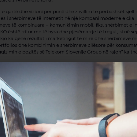
sit e shwrbimeve tona”.
a e qartë dhe vizioni për punë dhe zhvillim të përbashkët sjell 
rues i shërbimeve të internetit në një kompani moderne e cila
imeve të kombinuara – komunikimin mobil, fiks, shërbimet e in
 IPKO është rritur me të hyra dhe pjesëmarrje të tregut, si në 
kjo ka qenë rezultat i marketingut të mirë dhe shërbimeve me
 portfolios dhe kombinimin e shërbimeve cilësore për konsumat
uqizimin e pozitës së Telekom Slovenije Group në rajon” ka t
shërbimet e saj fikse, ku rritja e përdoruesve të internetit dh
ni, me rinovimin e të drejtave për transmetim ekskluziv të Premie
he rritja e bazës së përdoruesve do të jetë edhe më substancia
ishin në 2010, në 70 milionë euro në 2011, dhe kanë mbajtur ni
it nga terminimi ndërkombëtar, të cilat kanë pasur ndikim dir
 Nga operimet aktuale, EBITDA, pa efekt direkt në një periudhë
he njësoj për 2012.
 të biznesit është realizuar në kombinim me rezultatet e përm
ht shumë nga rënia e madhe e të ardhurave nga thirrjet ndërk