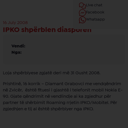
Live chat
Facebook
Whatsapp
16 July 2008
IPKO shpërblen diasporën
Vendi:
Nga:
Loja shpërblyese zgjatë deri më 31 Gusht 2008.
Prishtinë, 16 korrik – Diamant Grabovci me vendqëndrim
në Zvicër, është fituesi i gjashtë i telefonit mobil Nokia E-
90. Gjate qëndrimit në vendlindje ai ka zgjedhur për
partner të shërbimit Roaming rrjetin IPKO/Mobitel. Për
zgjedhjen e tij ai është shpërblyer nga IPKO.