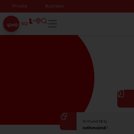
Private
Business
SQ
Si mund të ju
ndihmojmë
?