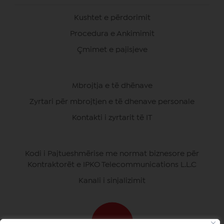
Kushtet e përdorimit
Procedura e Ankimimit
Çmimet e pajisjeve
Mbrojtja e të dhënave
Zyrtari për mbrojtjen e të dhenave personale
Kontakti i zyrtarit të IT
Kodi i Pajtueshmërise me normat biznesore për
Kontraktorët e IPKO Telecommunications L.L.C
Kanali i sinjalizimit