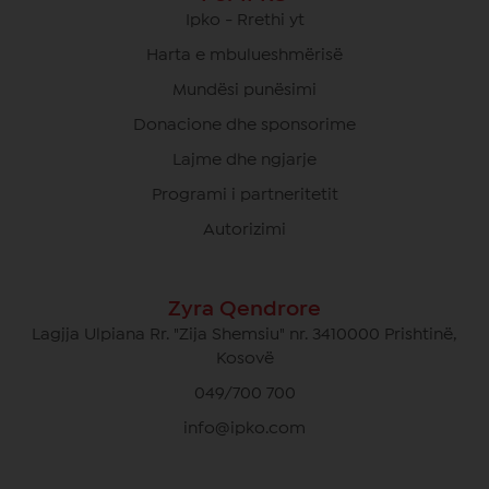
Ipko - Rrethi yt
Harta e mbulueshmërisë
Mundësi punësimi
Donacione dhe sponsorime
Lajme dhe ngjarje
Programi i partneritetit
Autorizimi
Zyra Qendrore
Lagjja Ulpiana Rr. "Zija Shemsiu" nr. 3410000 Prishtinë,
Kosovë
049/700 700
info@ipko.com