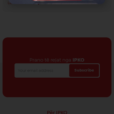
Lexo më shumë
Prano të rejat nga
IPKO
Subscribe
Për IPKO