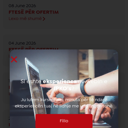
08 June 2026
FTESË PËR OFERTIM
Lexo më shumë
04 June 2026
FTESË PËR OFERTIM
Lexo më shumë
Si eshte
eksperienca
ne webin e
19 May 2026
FTESË PËR OFERTIM
IPKO’s
?
Lexo më shumë
Ju lutem kurseni pak minuta për të ndarë
eksperiencën tuaj në lidhje me ueb faqen tonë.
23 April 2026
Fillo
FTESË PËR OFERTIM