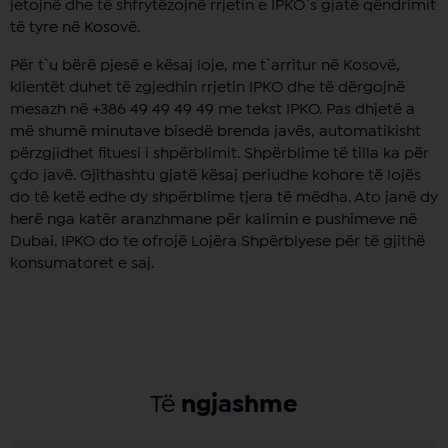
jetojnë dhe të shfrytëzojnë rrjetin e IPKO`s gjatë qëndrimit
të tyre në Kosovë.
Për t`u bërë pjesë e kësaj loje, me t`arritur në Kosovë,
klientët duhet të zgjedhin rrjetin IPKO dhe të dërgojnë
mesazh në +386 49 49 49 49 me tekst IPKO. Pas dhjetë a
më shumë minutave bisedë brenda javës, automatikisht
përzgjidhet fituesi i shpërblimit. Shpërblime të tilla ka për
çdo javë. Gjithashtu gjatë kësaj periudhe kohore të lojës
do të ketë edhe dy shpërblime tjera të mëdha. Ato janë dy
herë nga katër aranzhmane për kalimin e pushimeve në
Dubai. IPKO do te ofrojë Lojëra Shpërblyese për të gjithë
konsumatoret e saj.
Të
ngjashme