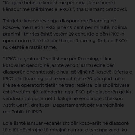
“Ka qenë befasi e këndshme për mua. Jam shumë i
kënaqur me shërbimet e IPKO’s ”, tha Diamant Grabovci.
Thirrjet e kosovarëve nga diaspora me Roaming në
Kosovë, me rrjetin IPKO, janë 49 cent për minutë, ndërsa
pranimi i thirrjes është vetëm 29 cent. Kjo e bën IPKO-n
operatorin më të lirë për thirrjet Roaming. Rritja e IPKO`s
nuk është e rastësishme.
“ IPKO ka çmime të volitshme për Roaming, si kur
kosovaret qëndrojnë jashtë vendit, ashtu edhe për
diasporën dhe shtetasit e huaj që vijnë në Kosovë. Oferta e
IPKO për Roaming jashtë vendit është 70 për qind më e
lirë se e operatorit tjetër ne treg. Ndërsa loja shpërblyese
është vetëm një falënderim nga IPKO, për diasporën që ka
vendosur që pushimet ti kalojë në vendlindje”, thekson
Astrit Gashi, drejtues i Departamentit për Marrëdhënie
me Publik të IPKO.
Loja është lansuar veçanërisht për kosovarët në diasporë
të cilët dëshirojnë të mbajnë numrat e tyre nga vendi ku