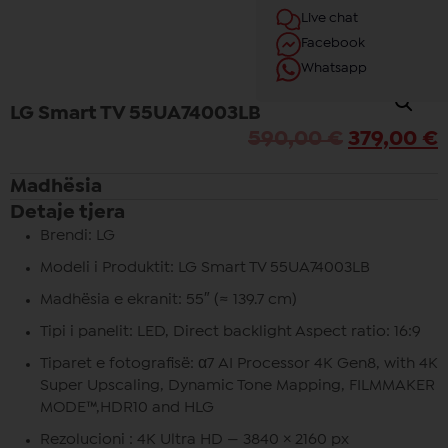
Live chat
Facebook
Whatsapp
LG Smart TV 55UA74003LB
590,00
€
379,00
€
Madhësia
Detaje tjera
Brendi: LG
Modeli i Produktit: LG Smart TV 55UA74003LB
Madhësia e ekranit: 55″ (≈ 139.7 cm)
Tipi i panelit: LED, Direct backlight Aspect ratio: 16:9
Tiparet e fotografisë: α7 AI Processor 4K Gen8, with 4K
Super Upscaling, Dynamic Tone Mapping, FILMMAKER
MODE™,HDR10 and HLG
Rezolucioni : 4K Ultra HD — 3840 × 2160 px