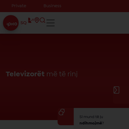
Private
Business
SQ
Televizorët
më të rinj
Si mund të ju
ndihmojmë
?