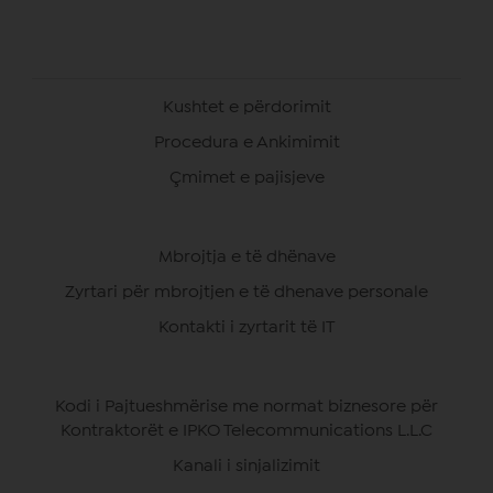
Kushtet e përdorimit
Procedura e Ankimimit
Çmimet e pajisjeve
Mbrojtja e të dhënave
Zyrtari për mbrojtjen e të dhenave personale
Kontakti i zyrtarit të IT
Kodi i Pajtueshmërise me normat biznesore për
Kontraktorët e IPKO Telecommunications L.L.C
Kanali i sinjalizimit