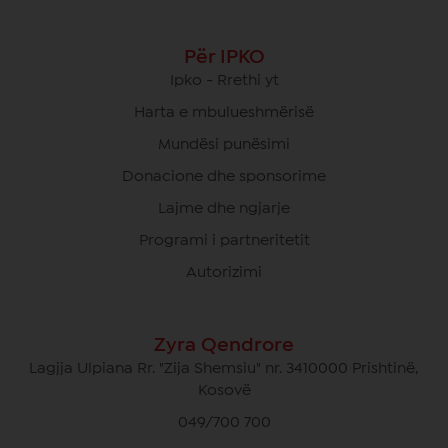
Për IPKO
Ipko - Rrethi yt
Harta e mbulueshmërisë
Mundësi punësimi
Donacione dhe sponsorime
Lajme dhe ngjarje
Programi i partneritetit
Autorizimi
Zyra Qendrore
Lagjja Ulpiana Rr. "Zija Shemsiu" nr. 3410000 Prishtinë,
Kosovë
049/700 700