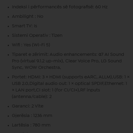
Indeksi i përformancës së fotografisë: 60 Hz
Ambilight : No
Smart TV: Is
Sistemi Operativ : Tizen
Wifi : Yes (Wi-Fi 5)
Tiparet e zërimit: Audio enhancements: α7 AI Sound
Pro (virtual 9.1.2 up-mix), Clear Voice Pro, LG Sound
Sync, WOW Orchestra,
Portet: HDMI: 3 × HDMI (supports eARC, ALLM),USB: 1 ×
USB 2.0,Digital audio out: 1 × optical SPDIF,Ethernet: 1
× LAN port,CI slot: 1 (for CI/CI+),RF inputs
(antenna/cable): 2
Garanci: 2 Vite
Gjerësia : 1236 mm
Lartësia : 780 mm