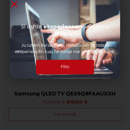
Krahaso
Si eshte
eksperienca
ne webin e
IPKO’s
?
Ju lutem kurseni pak minuta për të ndarë
eksperiencën tuaj në lidhje me ueb faqen tonë.
Fillo
Samsung QLED TV QE65Q8FAAUXXH
1139,00
€
819,00
€
Më shumë