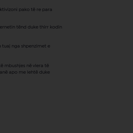
tivizoni pako të re para
ternetin tënd duke thirr kodin
n tuaj nga shpenzimet e
të mbushjes në vlera të
 tanë apo me lehtë duke