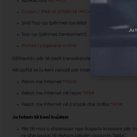
Aplikacioni
My IPKO
Dyqan / Pikë të shitjës të IPKO-së
SMS Top-up (përmes bankës)
Ju 
Top-up (përmes bankomatit)
Portali i pagesave online
Gjithashtu për të parë transaksionet tuaja, ju mund të
Në qoftë se ju keni nevojë për internet shtesë për Koso
Pakot me internet
*900#
Pakot me internet në rajon
*478#
Pakot me internet në Evropë dhe SHBA
*345#
Ju lutem të keni kujdes!
Për të mos u shpenzuar nga llogaria kryesore për int
re dhe pastaj të lëshoni përsëri opsionin “data”.