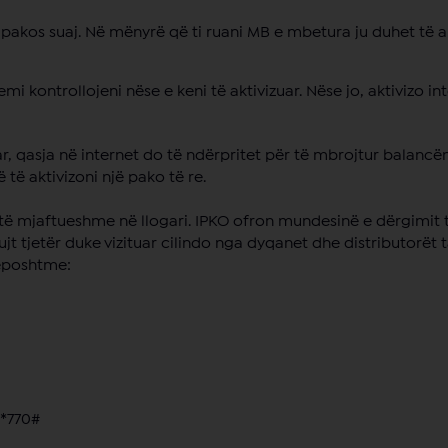
akos suaj. Në mënyrë që ti ruani MB e mbetura ju duhet të ak
i kontrollojeni nëse e keni të aktivizuar. Nëse jo, aktivizo in
r, qasja në internet do të ndërpritet për të mbrojtur balancë
të aktivizoni një pako të re.
 të mjaftueshme në llogari. IPKO ofron mundesinë e dërgimit 
jt tjetër duke vizituar cilindo nga dyqanet dhe distributorët
ëposhtme:
 *770#