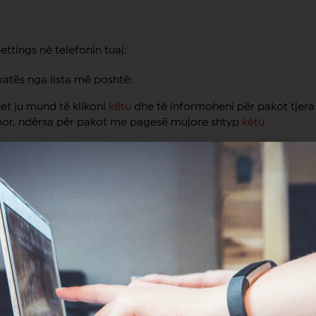
ttings në telefonin tuaj:
rkatës nga lista më poshtë:
et ju mund të klikoni
këtu
dhe të informoheni për pakot tjera
imor, ndërsa për pakot me pagesë mujore shtyp
këtu.
torin: BH Telecom
informatën rreth shpenzimeve tuaja për muajin paraprak dhe n
she gjendja e llogarisë dhe borxhi do të pasqyrohen në profi
naleve të ndryshme: