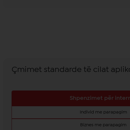
Çmimet standarde të cilat apli
Shpenzimet për inter
Individ me parapagim
Biznes me parapagim