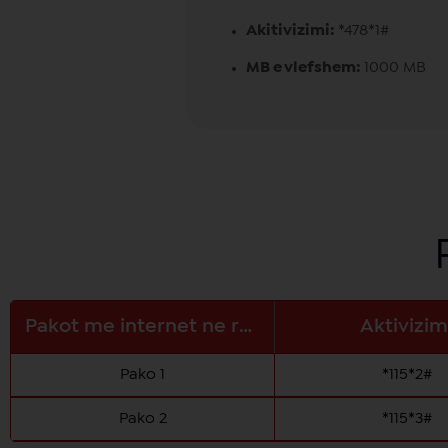
Akitivizimi:
*478*1#
MB e vlefshem:
1000 MB
Pakot me internet ne rajon
Aktivizim
Pako 1
*115*2#
Pako 2
*115*3#