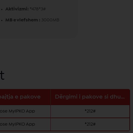
Aktivizmi:
*478*3#
MB e vlefshem :
3000MB
t
ajtja e pakove
Dërgimi i pakove si dhuratë
 ose MyIPKO App
*212#
 ose MyIPKO App
*212#