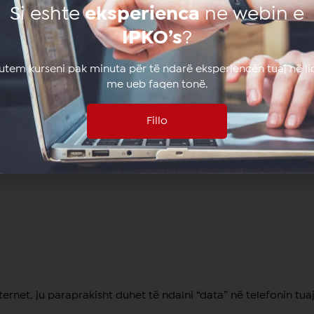
Si eshte
eksperienca
ne webin e
IPKO’s
?
lutem kurseni pak minuta për të ndarë eksperiencën tuaj në li
me ueb faqen tonë.
Fillo
 përdorni shërbimin tonë
My Ipko Web Selfcare
vë, rajon apo Evropë:
ernet, ju paraprakisht duhet të ndalni “data” në telefonin tuaj