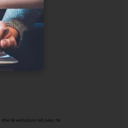
dhje
 dhe të aktivizoni një pako të