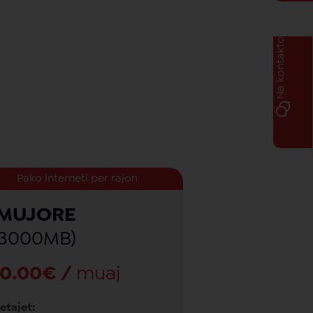
Na kontakto
Pako interneti per rajon
MUJORE
(3000MB)
10.00€ /
muaj
etajet: