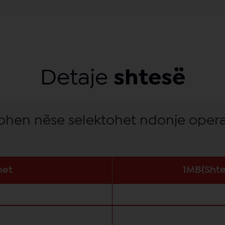
Detaje
shtesë
kohen nëse selektohet ndonje opera
net
1MB(Shte