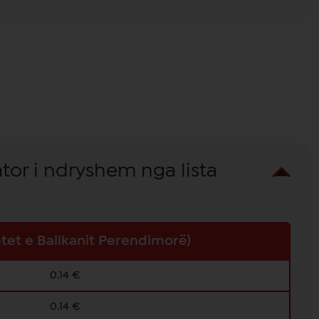
tor i ndryshem nga lista
tet e Ballkanit Perendimorë)
0.14 €
0.14 €