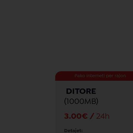
Pako interneti per rajon
DITORE
(1000MB)
3.00€ /
24h
Detajet: