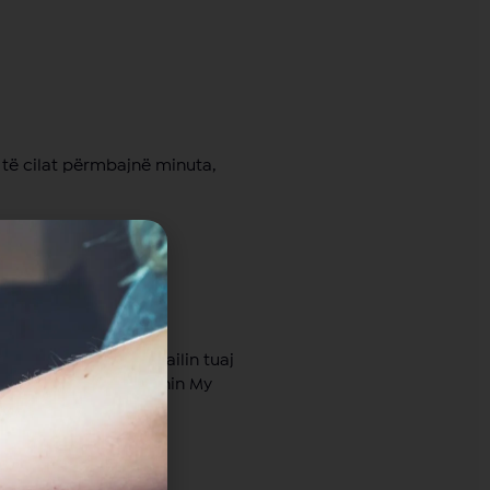
 të cilat përmbajnë minuta,
jëkohësisht në e-amailin tuaj
lin tuaj në aplikacionin My