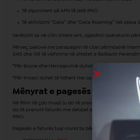
Të siguroheni që APN të jetë IPKO
Të aktivizoni “Data” dhe “Data Roaming” tek pjesa Se
Varësisht se në cilin shtete jeni, zgjedhni operatorin pë
Përveç pakove me parapagim të cilat përmbajnë intern
SMS dhe GB të vlefshme në shtetet e Ballkanit Perend
*Për Bosne dhe Hercegovinë duhet të lidheni me opera
*Për Kroaci duhet të lidheni me operatorin: HT HR
Mënyrat e pagesës
Në fillim të çdo muaji ju do të pranoni nëpërmjet SMS 
do të pranoni faturën me detajet e shpenzimeve. Përndry
IPKO.
Pagesën e faturës tuaj mund ta bëni nëpërmjet disa ka