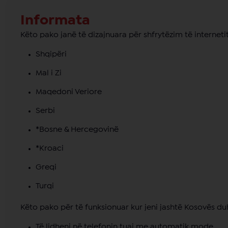
Informata
Këto pako janë të dizajnuara për shfrytëzim të interneti
Shqipëri
Mal i Zi
Maqedoni Veriore
Serbi
*Bosne & Hercegovinë
*Kroaci
Greqi
Turqi
Këto pako për të funksionuar kur jeni jashtë Kosovës du
Të lidheni në telefonin tuaj me automatik mode,