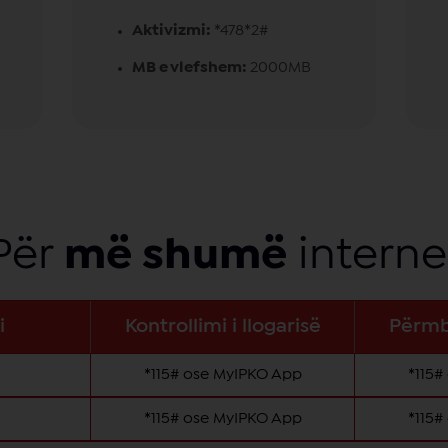
Aktivizmi:
*478*2#
MB e vlefshem:
2000MB
Për
më
shumë
interne
i
Kontrollimi i llogarisë
Përmb
*115# ose MyIPKO App
*115#
*115# ose MyIPKO App
*115#