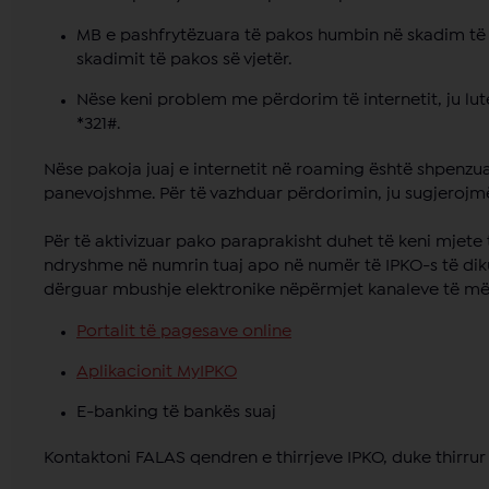
MB e pashfrytëzuara të pakos humbin në skadim të p
skadimit të pakos së vjetër.
Nëse keni problem me përdorim të internetit, ju lutem
*321#.
Nëse pakoja juaj e internetit në roaming është shpenzua
panevojshme. Për të vazhduar përdorimin, ju sugjerojmë 
Për të aktivizuar pako paraprakisht duhet të keni mjete
ndryshme në numrin tuaj apo në numër të IPKO-s të diku
dërguar mbushje elektronike nëpërmjet kanaleve të m
Portalit të pagesave online
Aplikacionit MyIPKO
E-banking të bankës suaj
Kontaktoni FALAS qendren e thirrjeve IPKO, duke thirrur